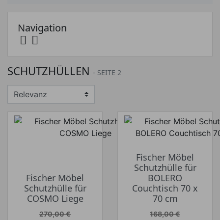
Navigation


Preis
SCHUTZHÜLLEN
- SEITE 2
Preis von
Preis bis
€
€
Hersteller
Fischer Möbel
Schutzhülle für
Fischer Möbel
BOLERO
Schutzhülle für
Couchtisch 70 x
COSMO Liege
70 cm
Verkaufspreis
Verkaufspreis
270,00 €
168,00 €