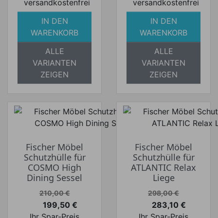
versandkostenfrei
versandkostenfrei
IN DEN
IN DEN
WARENKORB
WARENKORB
ALLE
ALLE
VARIANTEN
VARIANTEN
ZEIGEN
ZEIGEN
Fischer Möbel
Fischer Möbel
Schutzhülle für
Schutzhülle für
COSMO High
ATLANTIC Relax
Dining Sessel
Liege
Verkaufspreis
Verkaufspreis
210,00 €
298,00 €
199,50 €
283,10 €
Preis
Preis
Ihr Spar-Preis
Ihr Spar-Preis