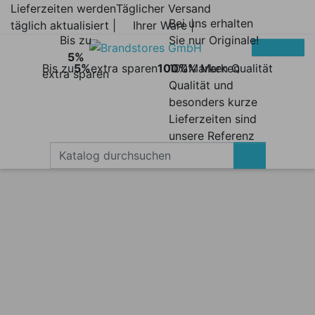
Lieferzeiten werden
Täglicher Versand
Bei uns erhalten
täglich aktualisiert |
Ihrer Ware |
Bis zu
Sie nur Originale!
5%
Bis zu
5%
extra sparen
100%
100% Marken
Marken Qualität
extra sparen
Qualität und
besonders kurze
Lieferzeiten sind
unsere Referenz