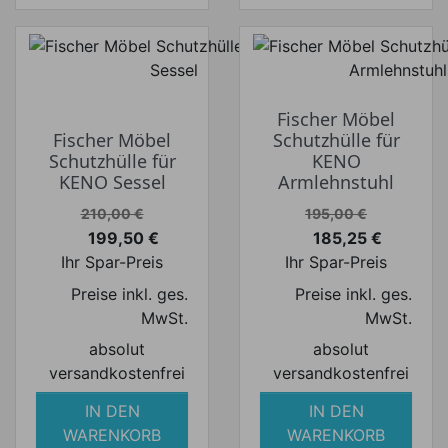
Fischer Möbel
Fischer Möbel
Schutzhülle für
Schutzhülle für
KENO
KENO Sessel
Armlehnstuhl
Verkaufspreis
Verkaufspreis
210,00 €
195,00 €
199,50 €
185,25 €
Preis
Preis
Ihr Spar-Preis
Ihr Spar-Preis
Preise inkl. ges.
Preise inkl. ges.
MwSt.
MwSt.
absolut
absolut
versandkostenfrei
versandkostenfrei
IN DEN
IN DEN
WARENKORB
WARENKORB