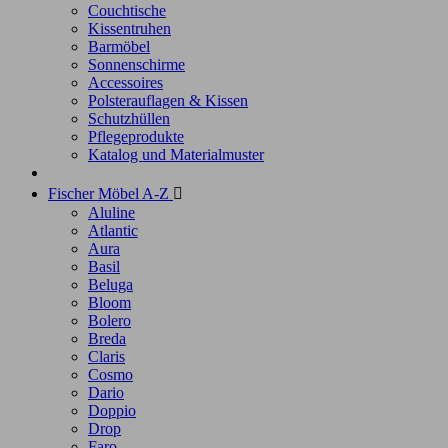
Couchtische
Kissentruhen
Barmöbel
Sonnenschirme
Accessoires
Polsterauflagen & Kissen
Schutzhüllen
Pflegeprodukte
Katalog und Materialmuster
Fischer Möbel A-Z

Aluline
Atlantic
Aura
Basil
Beluga
Bloom
Bolero
Breda
Claris
Cosmo
Dario
Doppio
Drop
Faro