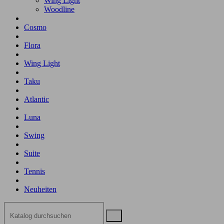
Wing Light
Woodline
Cosmo
Flora
Wing Light
Taku
Atlantic
Luna
Swing
Suite
Tennis
Neuheiten