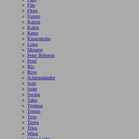
Filo
Flora
Fungo
Kairos
Kalos
Keno
Kissentruhe
Luna
Monroe
Peter Behrens
Pouf
Rio
Riva
Schirmständer
Solo
Suite
Swing
Taku
Tempus
Tennis
Teso
Tierra
Trios
Wing