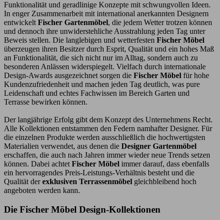
Funktionalität und geradlinige Konzepte mit schwungvollen Ideen.
In enger Zusammenarbeit mit international anerkannten Designern
entwickelt
Fischer Gartenmöbel
, die jedem Wetter trotzen können
und dennoch ihre unwiderstehliche Ausstrahlung jeden Tag unter
Beweis stellen. Die langlebigen und wetterfesten
Fischer Möbel
überzeugen ihren Besitzer durch Esprit, Qualität und ein hohes Maß
an Funktionalität, die sich nicht nur im Alltag, sondern auch zu
besonderen Anlässen widerspiegelt. Vielfach durch internationale
Design-Awards ausgezeichnet sorgen die
Fischer Möbel
für hohe
Kundenzufriedenheit und machen jeden Tag deutlich, was pure
Leidenschaft und echtes Fachwissen im Bereich Garten und
Terrasse bewirken können.
Der langjährige Erfolg gibt dem Konzept des Unternehmens Recht.
Alle Kollektionen entstammen den Federn namhafter Designer. Für
die einzelnen Produkte werden ausschließlich die hochwertigsten
Materialien verwendet, aus denen die
Designer Gartenmöbel
erschaffen, die auch nach Jahren immer wieder neue Trends setzen
können. Dabei achtet
Fischer Möbel
immer darauf, dass ebenfalls
ein hervorragendes Preis-Leistungs-Verhältnis besteht und die
Qualität der
exklusiven Terrassenmöbel
gleichbleibend hoch
angeboten werden kann.
Die Fischer Möbel Design-Kollektionen