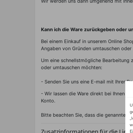
Wir werden uns dann umgehend mit Ihnen 
Kann ich die Ware zurückgeben oder 
Bei einem Einkauf in unserem Online Sho
Angaben von Gründen umtauschen oder 
Um eine schnellstmögliche Bearbeitung z
oder umtauschen möchten:
- Senden Sie uns eine E-mail mit Ihrer
- Wir lassen die Ware direkt bei Ihnen 
Konto.
U
g
Bitte beachten Sie, dass die genannten 
„
w
Zusatzinformationen für die Liefe
E