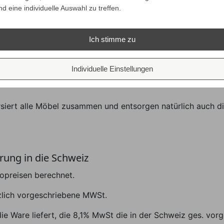
nd eine individuelle Auswahl zu treffen.
nd grundsätzlich versandkostenfrei!
Ich stimme zu
Individuelle Einstellungen
echt dorthin geliefert, wo Sie sie haben wollen - egal ob a
rsiert alle Möbel zusammen und entsorgen natürlich auch di
rung in die Schweiz
opreisen berechnet.
tzlich vorgeschriebene MWSt.
die Ware liefert, die 8,1% MwSt die in der Schweiz ges. vorg