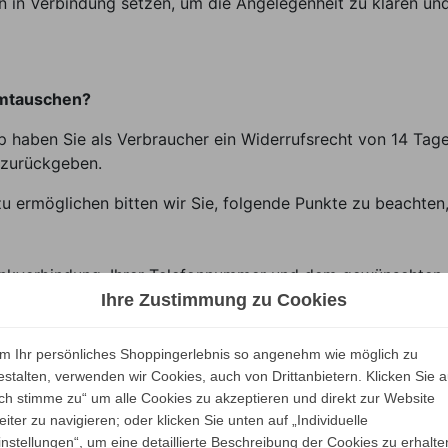
in Verbindung setzen, um die Angelegenheit zu klären und 
umtauschen?
p haben Sie als Verbraucher ein Widerrufsrecht von 14 Tag
zurückgeben.
u ermöglichen bitten wir Sie, folgende Punkte zu beachten
 Bankverbindung, Ihrer Telefonnummer und dem gewünschten
Ihre Zustimmung zu Cookies
durch UPS oder per Spedition abholen und überweisen Ihne
m Ihr persönliches Shoppingerlebnis so angenehm wie möglich zu
estalten, verwenden wir Cookies, auch von Drittanbietern. Klicken Sie a
Modalitäten jedoch nicht Voraussetzung für die wirksame A
Ich stimme zu“ um alle Cookies zu akzeptieren und direkt zur Website
eiter zu navigieren; oder klicken Sie unten auf „Individuelle
rung in die Schweiz, in Europa usw.
instellungen“, um eine detaillierte Beschreibung der Cookies zu erhalte