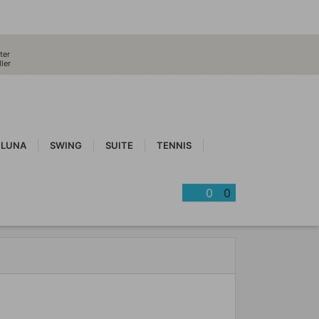
ter
ler
LUNA
SWING
SUITE
TENNIS
0
0