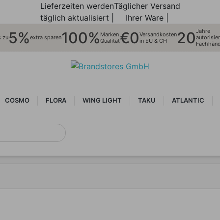
Lieferzeiten werden
Täglicher Versand
täglich aktualisiert |
Ihrer Ware |
Jahre
5%
100%
€0
20
Marken
Versandkosten
s zu
extra sparen
autorisier
Qualität
in EU & CH
Fachhänd
COSMO
FLORA
WING LIGHT
TAKU
ATLANTIC
NEUHEITEN