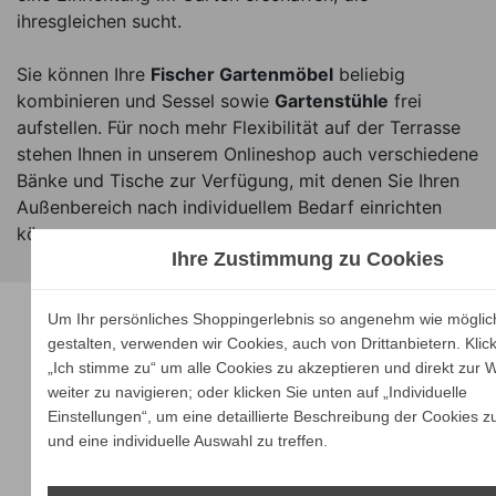
ihresgleichen sucht.
Sie können Ihre
Fischer Gartenmöbel
beliebig
kombinieren und Sessel sowie
Gartenstühle
frei
aufstellen. Für noch mehr Flexibilität auf der Terrasse
stehen Ihnen in unserem Onlineshop auch verschiedene
Bänke und Tische zur Verfügung, mit denen Sie Ihren
Außenbereich nach individuellem Bedarf einrichten
können.
Ihre Zustimmung zu Cookies
Unsere Marken
Um Ihr persönliches Shoppingerlebnis so angenehm wie möglic
gestalten, verwenden wir Cookies, auch von Drittanbietern. Klic
„Ich stimme zu“ um alle Cookies zu akzeptieren und direkt zur 
weiter zu navigieren; oder klicken Sie unten auf „Individuelle
Einstellungen“, um eine detaillierte Beschreibung der Cookies z
und eine individuelle Auswahl zu treffen.