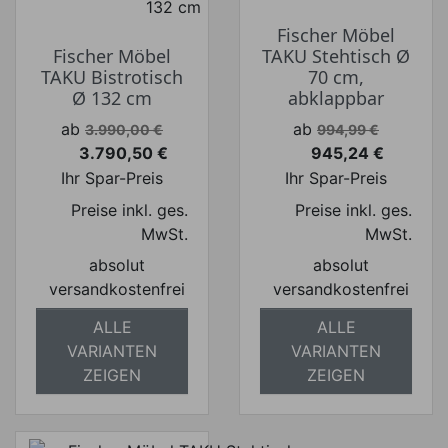
Fischer Möbel
Fischer Möbel
TAKU Stehtisch Ø
TAKU Bistrotisch
70 cm,
Ø 132 cm
abklappbar
Verkaufspreis
Verkaufspreis
ab
ab
3.990,00 €
994,99 €
3.790,50 €
945,24 €
Preis
Preis
Ihr Spar-Preis
Ihr Spar-Preis
Preise inkl. ges.
Preise inkl. ges.
MwSt.
MwSt.
absolut
absolut
versandkostenfrei
versandkostenfrei
ALLE
ALLE
VARIANTEN
VARIANTEN
ZEIGEN
ZEIGEN