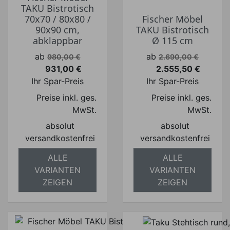
TAKU Bistrotisch
70x70 / 80x80 /
Fischer Möbel
90x90 cm,
TAKU Bistrotisch
abklappbar
Ø 115 cm
Verkaufspreis
Verkaufspreis
ab
ab
980,00 €
2.690,00 €
931,00 €
2.555,50 €
Preis
Preis
Ihr Spar-Preis
Ihr Spar-Preis
Preise inkl. ges.
Preise inkl. ges.
MwSt.
MwSt.
absolut
absolut
versandkostenfrei
versandkostenfrei
ALLE
ALLE
VARIANTEN
VARIANTEN
ZEIGEN
ZEIGEN