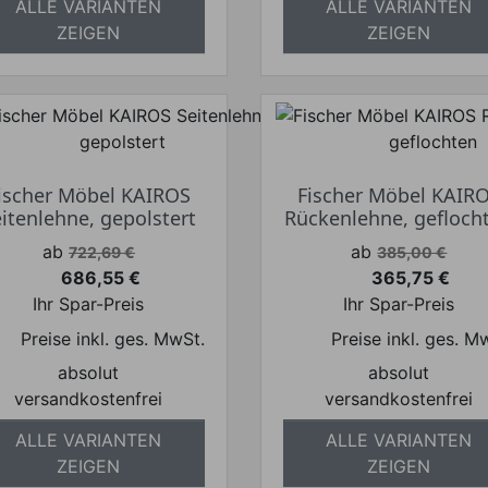
ALLE VARIANTEN
ALLE VARIANTEN
ZEIGEN
ZEIGEN
ischer Möbel KAIROS
Fischer Möbel KAIR
itenlehne, gepolstert
Rückenlehne, gefloch
Verkaufspreis
Verkaufspreis
ab
ab
722,69 €
385,00 €
686,55 €
365,75 €
Preis
Preis
Ihr Spar-Preis
Ihr Spar-Preis
Preise inkl. ges. MwSt.
Preise inkl. ges. M
absolut
absolut
versandkostenfrei
versandkostenfrei
ALLE VARIANTEN
ALLE VARIANTEN
ZEIGEN
ZEIGEN