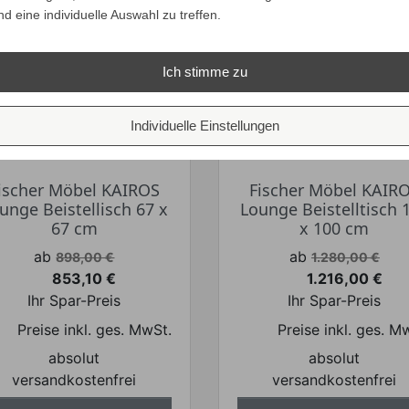
nd eine individuelle Auswahl zu treffen.
ALLE VARIANTEN
ALLE VARIANTEN
ZEIGEN
ZEIGEN
Ich stimme zu
Individuelle Einstellungen
ischer Möbel KAIROS
Fischer Möbel KAIR
unge Beistellisch 67 x
Lounge Beistelltisch 
67 cm
x 100 cm
Verkaufspreis
Verkaufspreis
ab
ab
898,00 €
1.280,00 €
853,10 €
1.216,00 €
Preis
Preis
Ihr Spar-Preis
Ihr Spar-Preis
Preise inkl. ges. MwSt.
Preise inkl. ges. M
absolut
absolut
versandkostenfrei
versandkostenfrei