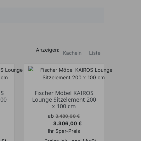
Anzeigen:
Kacheln
Liste
OS
Fischer Möbel KAIROS
200
Lounge Sitzelement 200
x 100 cm
Verkaufspreis
ab
3.480,00 €
3.306,00 €
Preis
Ihr Spar-Preis