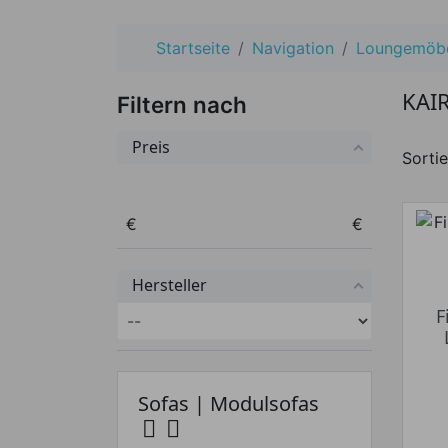
Startseite
Navigation
Loungemöb
KAI
Filtern nach
Preis
Sortie
Preis von
Preis bis
€
€
Hersteller
F
Sofas | Modulsofas

