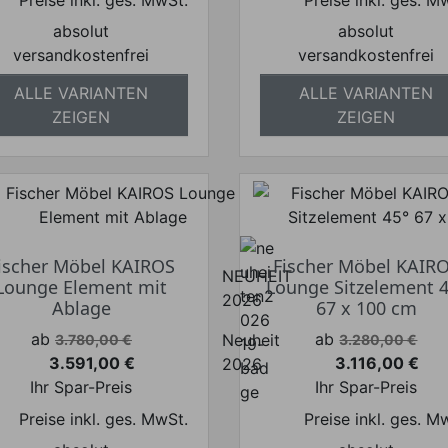
Preise inkl. ges. MwSt.
Preise inkl. ges. M
absolut
absolut
versandkostenfrei
versandkostenfrei
ALLE VARIANTEN
ALLE VARIANTEN
ZEIGEN
ZEIGEN
ischer Möbel KAIROS
Fischer Möbel KAIR
NEUHEIT
Lounge Element mit
Lounge Sitzelement 
2026
Ablage
67 x 100 cm
Verkaufspreis
Verkaufspreis
ab
ab
Neuheit
3.780,00 €
3.280,00 €
3.591,00 €
3.116,00 €
2026
Preis
Preis
Ihr Spar-Preis
Ihr Spar-Preis
Preise inkl. ges. MwSt.
Preise inkl. ges. M