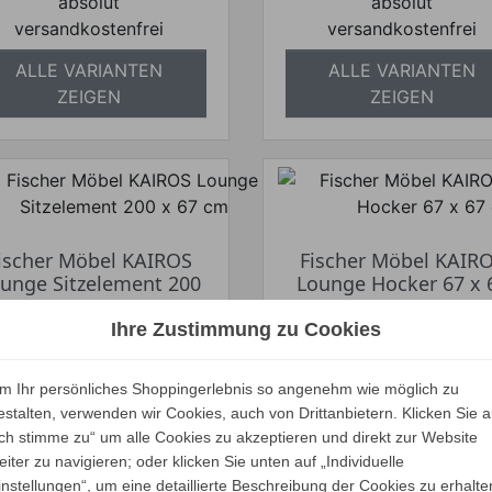
absolut
absolut
versandkostenfrei
versandkostenfrei
ALLE VARIANTEN
ALLE VARIANTEN
ZEIGEN
ZEIGEN
ischer Möbel KAIROS
Fischer Möbel KAIR
unge Sitzelement 200
Lounge Hocker 67 x 
x 67 cm
cm
Ihre Zustimmung zu Cookies
Verkaufspreis
Verkaufspreis
ab
ab
2.750,00 €
1.430,00 €
2.612,50 €
1.358,50 €
Preis
Preis
m Ihr persönliches Shoppingerlebnis so angenehm wie möglich zu
Ihr Spar-Preis
Ihr Spar-Preis
estalten, verwenden wir Cookies, auch von Drittanbietern. Klicken Sie a
Preise inkl. ges. MwSt.
Preise inkl. ges. M
Ich stimme zu“ um alle Cookies zu akzeptieren und direkt zur Website
absolut
absolut
eiter zu navigieren; oder klicken Sie unten auf „Individuelle
instellungen“, um eine detaillierte Beschreibung der Cookies zu erhalte
versandkostenfrei
versandkostenfrei