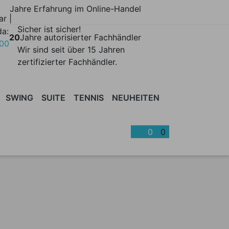
Jahre Erfahrung im Online-Handel
ar |
Sicher ist sicher!
da:
20
Jahre autorisierter Fachhändler
700
Wir sind seit über 15 Jahren
zertifizierter Fachhändler.
SWING
SUITE
TENNIS
NEUHEITEN
SCHE
CLARIS
KISSENTRUHEN
COSMO
DARIO
BARMÖBEL
DOPPIO
SONNENSCHIRME
DROP
FARO
FI
0
0