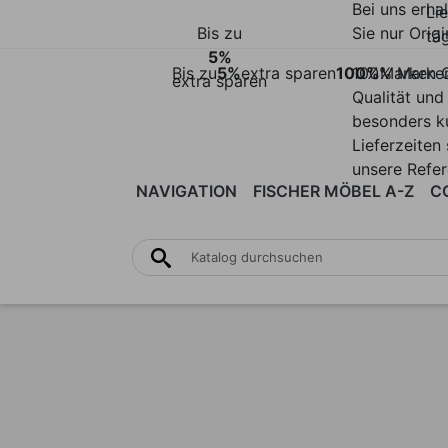
Bei uns erha
Li
Bis zu
Sie nur Origi
täg
5%
Bis zu
5%
extra sparen
100%
100% Marke
Marken Q
extra sparen
Qualität und
besonders k
Lieferzeiten 
unsere Refe
NAVIGATION
FISCHER MÖBEL A-Z
C
SESSEL
SOFAS |
ALULINE
ATLANTIC
STÜHLE
MODULSOFAS
&
BÄNKE