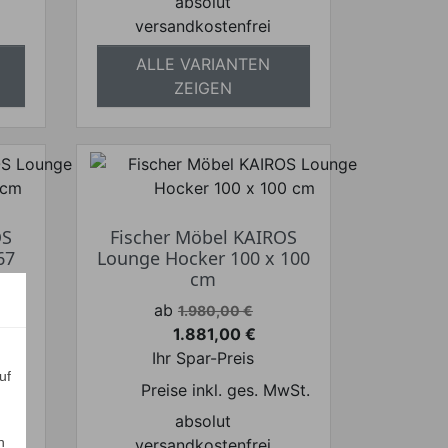
absolut
versandkostenfrei
ALLE VARIANTEN
ZEIGEN
OS
Fischer Möbel KAIROS
67
Lounge Hocker 100 x 100
cm
Verkaufspreis
ab
1.980,00 €
1.881,00 €
Preis
Ihr Spar-Preis
uf
wSt.
Preise inkl. ges. MwSt.
absolut
n
versandkostenfrei