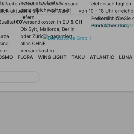
lten
Versandkostenfrei –
eferzeiten werden
Täglicher Versand
Telefonisch täglich
nale!
ganz gleich wohin wir
lich aktualisiert |
Ihrer Ware |
von 10 - 18 Uhr erreichb
liefern!
Persönlich für Sie 
Persönliche
n
ualität
€0
Versandkosten in EU & CH
Produktberatung!
+49 (0)521 944 1
Ob Sylt, Mallorca, Berlin
urze
oder Zürich –garantiert
sind
alles OHNE
renz
Versandkosten.
OSMO
FLORA
WING LIGHT
TAKU
ATLANTIC
LUNA
TISCHE
AURA
BASIL
SONNENLIEGEN
BELUGA
BEISTELLTISCHE
BLOOM
BOLERO
COUCHTI
BREDA
| DAYBEDS