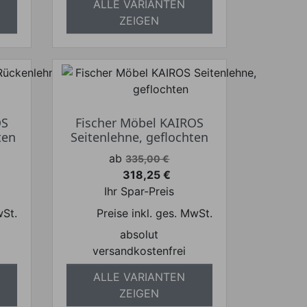
ALLE VARIANTEN
ZEIGEN
OS
Fischer Möbel KAIROS
ten
Seitenlehne, geflochten
Verkaufspreis
ab
335,00 €
318,25 €
Preis
Ihr Spar-Preis
wSt.
Preise inkl. ges. MwSt.
absolut
versandkostenfrei
ALLE VARIANTEN
ZEIGEN