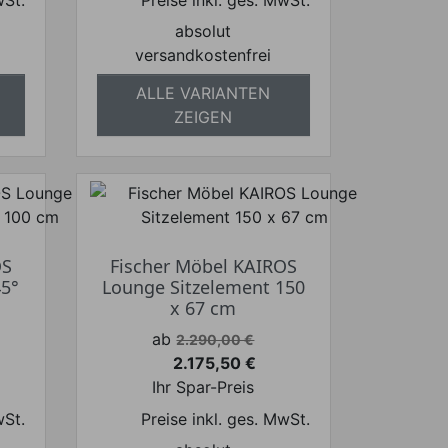
wSt.
Preise inkl. ges. MwSt.
absolut
versandkostenfrei
ALLE VARIANTEN
ZEIGEN
OS
Fischer Möbel KAIROS
45°
Lounge Sitzelement 150
x 67 cm
Verkaufspreis
ab
2.290,00 €
2.175,50 €
Preis
Ihr Spar-Preis
wSt.
Preise inkl. ges. MwSt.