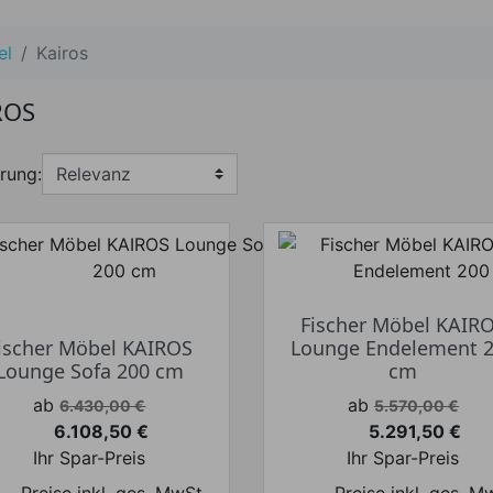
el
Kairos
ROS
rung:
Fischer Möbel KAIR
ischer Möbel KAIROS
Lounge Endelement 
Lounge Sofa 200 cm
cm
Verkaufspreis
Verkaufspreis
ab
ab
6.430,00 €
5.570,00 €
6.108,50 €
5.291,50 €
Preis
Preis
Ihr Spar-Preis
Ihr Spar-Preis