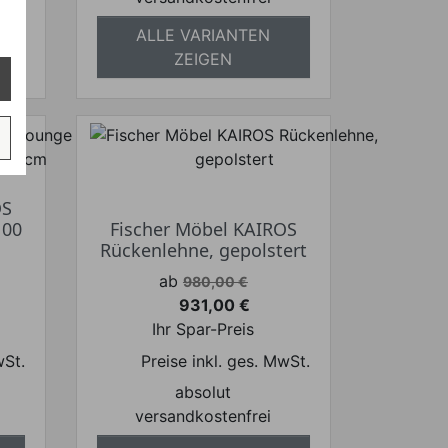
ALLE VARIANTEN
ZEIGEN
OS
100
Fischer Möbel KAIROS
Rückenlehne, gepolstert
Verkaufspreis
ab
980,00 €
931,00 €
Preis
Ihr Spar-Preis
wSt.
Preise inkl. ges. MwSt.
absolut
versandkostenfrei