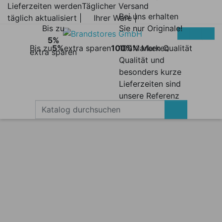
Lieferzeiten werden
Täglicher Versand
Bei uns erhalten
täglich aktualisiert |
Ihrer Ware |
Bis zu
Sie nur Originale!
5%
Bis zu
5%
extra sparen
100%
100% Marken
Marken Qualität
extra sparen
Qualität und
besonders kurze
Lieferzeiten sind
unsere Referenz