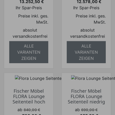
13.252,50 €
12.578,00 €
Preis
Preis
Ihr Spar-Preis
Ihr Spar-Preis
Preise inkl. ges.
Preise inkl. ges.
MwSt.
MwSt.
absolut
absolut
versandkostenfrei
versandkostenfrei
ALLE
ALLE
VARIANTEN
VARIANTEN
ZEIGEN
ZEIGEN
Fischer Möbel
Fischer Möbel
FLORA Lounge
FLORA Lounge
Seitenteil hoch
Seitenteil niedrig
Verkaufspreis
Verkaufspreis
ab
ab
840,00 €
690,00 €