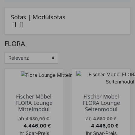
Sofas | Modulsofas


Preis
FLORA
Preis von
Preis bis
€
€
Hersteller
Fischer Möbel
Fischer Möbel
FLORA Lounge
FLORA Lounge
Mittelmodul
Seitenmodul
Verkaufspreis
Verkaufspreis
ab
ab
4.680,00 €
4.680,00 €
4.446,00 €
4.446,00 €
Preis
Preis
Ihr Spar-Preis
Ihr Spar-Preis