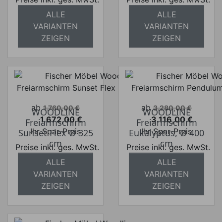
ALLE
ALLE
absolut
absolut
VARIANTEN
VARIANTEN
versandkostenfrei
versandkostenfrei
ZEIGEN
ZEIGEN
Verkaufspreis
Verkaufspreis
ab
ab
1.760,00 €
3.280,00 €
WOODLINE
WOODLINE
1.672,00 €
3.116,00 €
Freiarmschirm
Freiarmschirm
Preis
Preis
Ihr Spar-Preis
Ihr Spar-Preis
Sunset Flex Ø 325
Eukalyptus, Ø 400
cm
cm
Preise inkl. ges. MwSt.
Preise inkl. ges. MwSt.
ALLE
ALLE
absolut
absolut
VARIANTEN
VARIANTEN
versandkostenfrei
versandkostenfrei
ZEIGEN
ZEIGEN