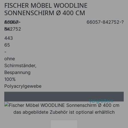
FISCHER MÖBEL WOODLINE
SONNENSCHIRM Ø 400 CM
Artikel-
66057-
66057-842752-?
Nr.:
842752
443
65
-
ohne
Schirmständer,
Bespannung
100%
Polyacrylgewebe
Vergrößern
das abgebildete Zubehör ist optional erhältlich